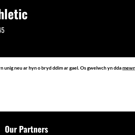
hletic
45
yn unig neu ar hyn o bryd ddim ar gael. Os gwelwch yn dda
mewn
Our Partners