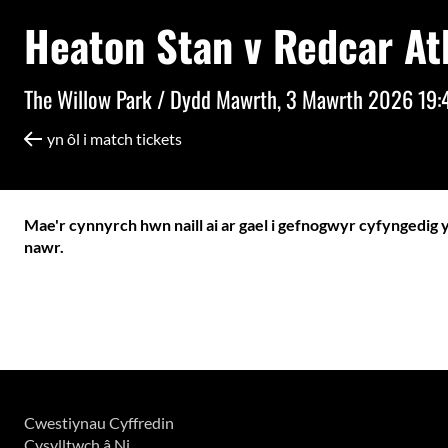
Heaton Stan v Redcar At
The Willow Park /
Dydd Mawrth, 3 Mawrth 2026 19:
yn ôl i match tickets
Mae'r cynnyrch hwn naill ai ar gael i gefnogwyr cyfyngedig 
nawr.
Cwestiynau Cyffredin
Cysylltwch â Ni