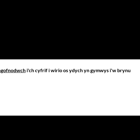
gofnodwch
i'ch cyfrif i wirio os ydych yn gymwys i'w brynu